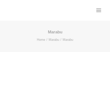
Marabu
PROJEKTE
Home
Marabu
Marabu
AKTUELL
BÜRO
KONTAKT