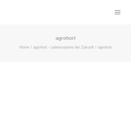
agrohort
PROJEKTE
Home
agrohort - Lebensräume der Zukunft
agrohort
AKTUELL
BÜRO
KONTAKT