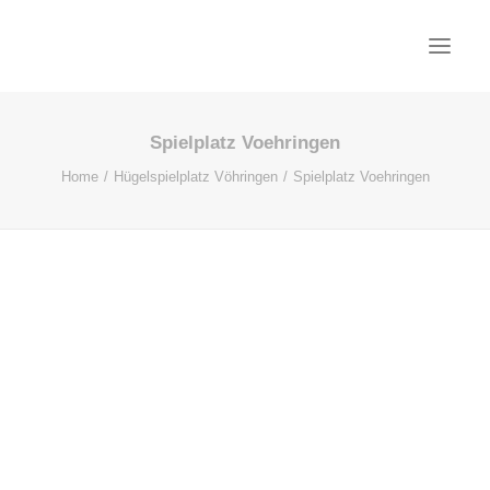
Spielplatz Voehringen
PROJEKTE
Home
Hügelspielplatz Vöhringen
Spielplatz Voehringen
AKTUELL
BÜRO
KONTAKT